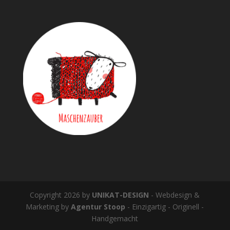
Copyright 2026 by
UNIKAT-DESIGN
- Webdesign &
Marketing by
Agentur Stoop
- Einzigartig - Originell -
Handgemacht