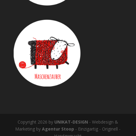
Copyright 2026 by
UNIKAT-DESIGN
- Webdesign &
Marketing by
Agentur Stoop
- Einzigartig - Originell -
Handgemacht