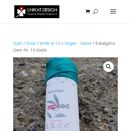
Start
/
Shop
/
Wolle & Co
/
Vegan - Garne
/ Eukalyptus
Garn Nr. 14 Giada