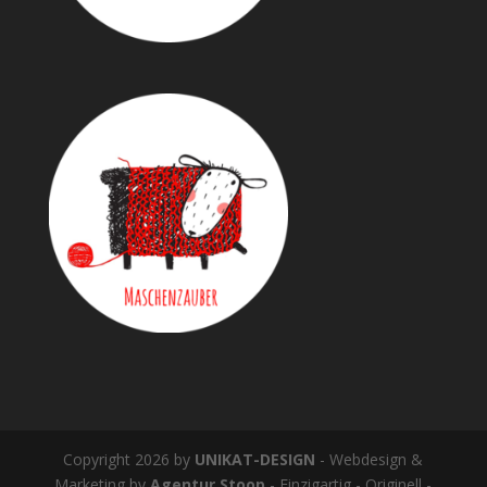
Copyright 2026 by
UNIKAT-DESIGN
- Webdesign &
Marketing by
Agentur Stoop
- Einzigartig - Originell -