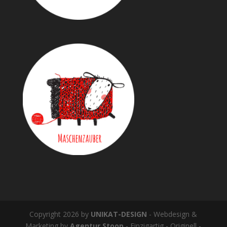
Copyright 2026 by
UNIKAT-DESIGN
- Webdesign &
Marketing by
Agentur Stoop
- Einzigartig - Originell -