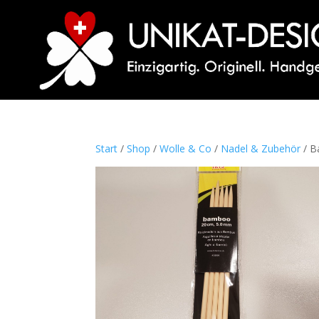
Start
/
Shop
/
Wolle & Co
/
Nadel & Zubehör
/ B