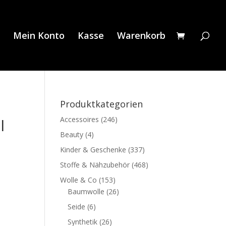
Mein Konto
Kasse
Warenkorb
Produktkategorien
Accessoires
(246)
l
Beauty
(4)
Kinder & Geschenke
(337)
Stoffe & Nähzubehör
(468)
Wolle & Co
(153)
Baumwolle
(26)
Seide
(6)
Synthetik
(26)