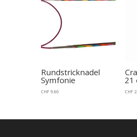
Rundstricknadel
Cra
Symfonie
21
CHF
9.60
CHF
2