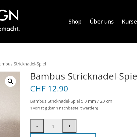
Shop
Über uns
Kurse
ambus Stricknadel-Spiel
Bambus Stricknadel-Spie
CHF
12.90
Bambus Stricknadel-Spiel 5.0 mm / 20 cm
1 vorrätig (kann nachbestellt werden)