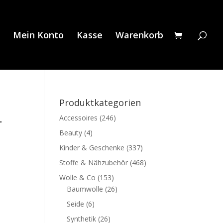
Mein Konto
Kasse
Warenkorb
Produktkategorien
Accessoires
(246)
r
Beauty
(4)
Kinder & Geschenke
(337)
Stoffe & Nähzubehör
(468)
Wolle & Co
(153)
Baumwolle
(26)
Seide
(6)
Synthetik
(26)