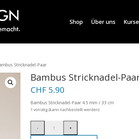
Shop
Über uns
Kurse
ambus Stricknadel-Paar
Bambus Stricknadel-Paa
CHF
5.90
Bambus Stricknadel-Paar 4.5 mm / 33 cm
1 vorrätig (kann nachbestellt werden)