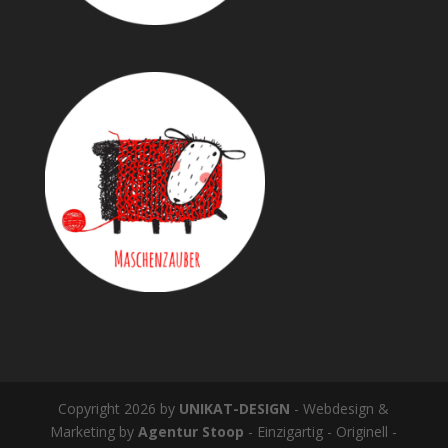
Copyright 2026 by
UNIKAT-DESIGN
- Webdesign &
Marketing by
Agentur Stoop
- Einzigartig - Originell -