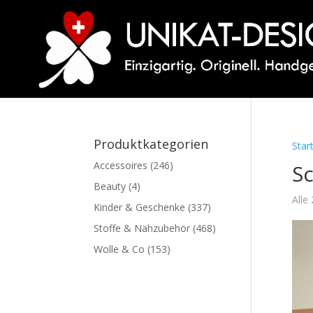
Produktkategorien
Star
Accessoires
(246)
S
Beauty
(4)
Alle
Kinder & Geschenke
(337)
Stoffe & Nähzubehör
(468)
Wolle & Co
(153)