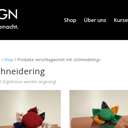
Shop
Über uns
Kurse
t
/
Shop
/ Produkte verschlagwortet mit «Schneidering»
chneidering
 2 Ergebnisse werden angezeigt