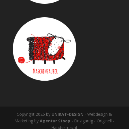
Copyright 2026 by
UNIKAT-DESIGN
- Webdesign &
Marketing by
Agentur Stoop
- Einzigartig - Originell -
Handgemacht