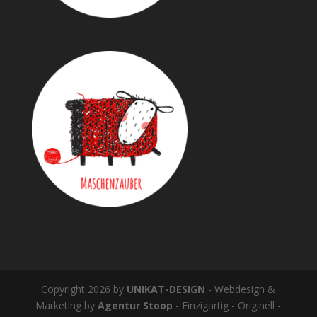
Copyright 2026 by
UNIKAT-DESIGN
- Webdesign &
Marketing by
Agentur Stoop
- Einzigartig - Originell -