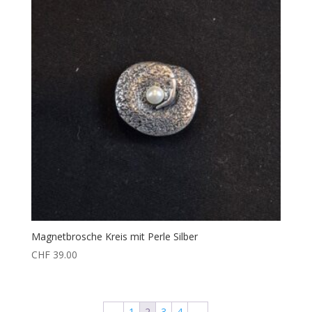
Magnetbrosche Kreis mit Perle Silber
CHF
39.00
←
1
2
3
4
→