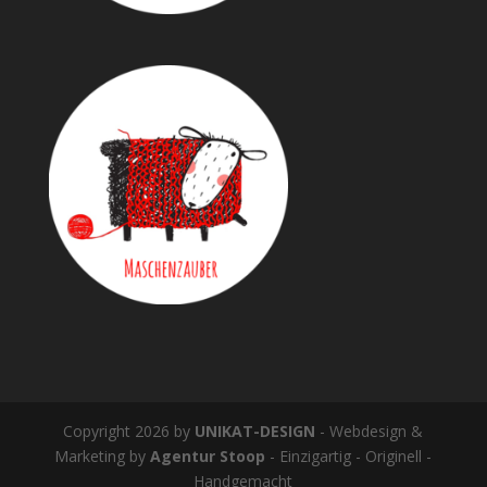
Copyright 2026 by
UNIKAT-DESIGN
- Webdesign &
Marketing by
Agentur Stoop
- Einzigartig - Originell -
Handgemacht