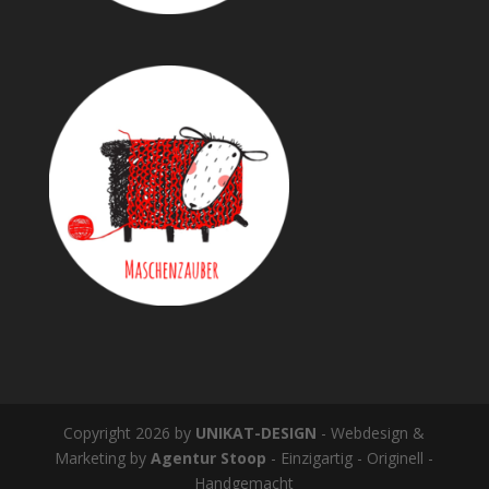
Copyright 2026 by
UNIKAT-DESIGN
- Webdesign &
Marketing by
Agentur Stoop
- Einzigartig - Originell -
Handgemacht