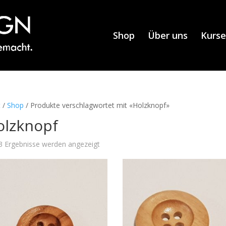
Shop
Über uns
Kurse
t
/
Shop
/ Produkte verschlagwortet mit «Holzknopf»
olzknopf
 3 Ergebnisse werden angezeigt