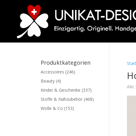
Produktkategorien
Star
Accessoires
(246)
H
Beauty
(4)
Alle
Kinder & Geschenke
(337)
Stoffe & Nähzubehör
(468)
Wolle & Co
(153)