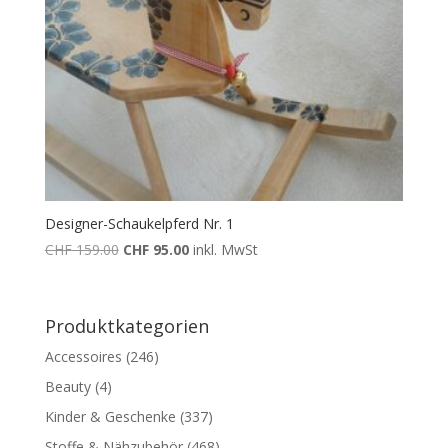
Designer-Schaukelpferd Nr. 1
Ursprünglicher
Aktueller
CHF
159.00
CHF
95.00
inkl. MwSt
Preis
Preis
war:
ist:
CHF 159.00
CHF 95.00.
Produktkategorien
Accessoires
(246)
Beauty
(4)
Kinder & Geschenke
(337)
Stoffe & Nähzubehör
(468)