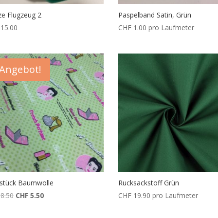
e Flugzeug 2
Paspelband Satin, Grün
15.00
CHF
1.00
pro Laufmeter
Angebot!
stück Baumwolle
Rucksackstoff Grün
Ursprünglicher
Aktueller
8.50
CHF
5.50
CHF
19.90
pro Laufmeter
Preis
Preis
war:
ist: