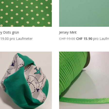
ey Dots grün
Jersey Mint
Ursprünglicher
Aktueller
19.00
pro Laufmeter
CHF
19.00
CHF
15.90
pro Lauf
Preis
Preis
war:
ist:
CHF 19.00
CHF 15.90.