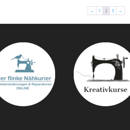
CHF 8.50
CHF 5.50.
←
1
2
3
→