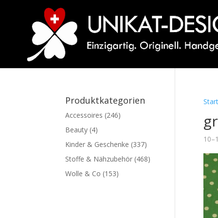
Produktkategorien
Star
Accessoires
(246)
g
Beauty
(4)
10–1
Kinder & Geschenke
(337)
Stoffe & Nähzubehör
(468)
Wolle & Co
(153)