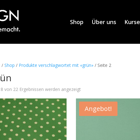
Shop
Über uns
Kurse
t
/
Shop
/
Produkte verschlagwortet mit «grün»
/ Seite 2
rün
8 von 22 Ergebnissen werden angezeigt
Angebot!