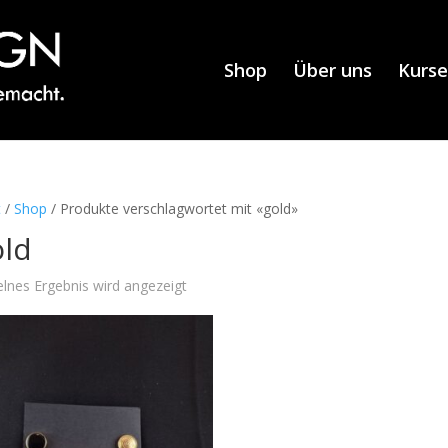
Shop
Über uns
Kurse
t
/
Shop
/ Produkte verschlagwortet mit «gold»
old
elnes Ergebnis wird angezeigt