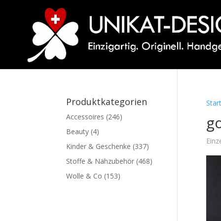
Produktkategorien
Star
Accessoires
(246)
g
Beauty
(4)
Einz
Kinder & Geschenke
(337)
Stoffe & Nähzubehör
(468)
Wolle & Co
(153)