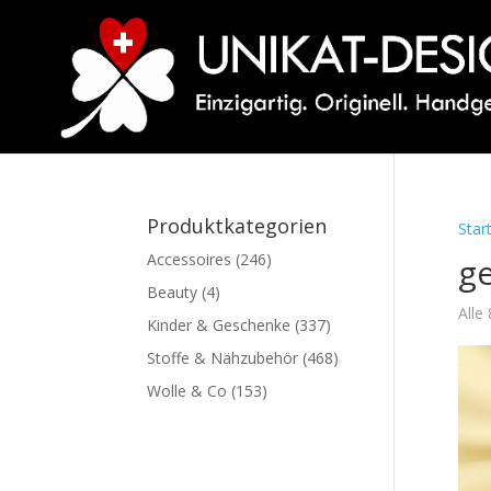
Produktkategorien
Star
Accessoires
(246)
g
Beauty
(4)
Alle
Kinder & Geschenke
(337)
Stoffe & Nähzubehör
(468)
Wolle & Co
(153)