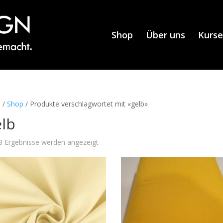
Shop
Über uns
Kurse
t
/
Shop
/ Produkte verschlagwortet mit «gelb»
elb
 8 Ergebnisse werden angezeigt