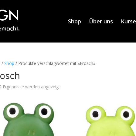
Shop
Über uns
Kurse
t
/
Shop
/ Produkte verschlagwortet mit «Frosch»
rosch
 2 Ergebnisse werden angezeigt