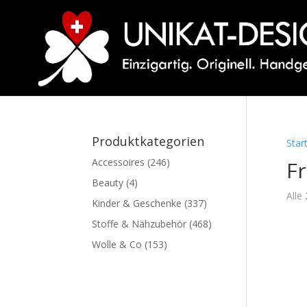
Produktkategorien
Star
Accessoires
(246)
F
Beauty
(4)
Alle
Kinder & Geschenke
(337)
Stoffe & Nähzubehör
(468)
Wolle & Co
(153)