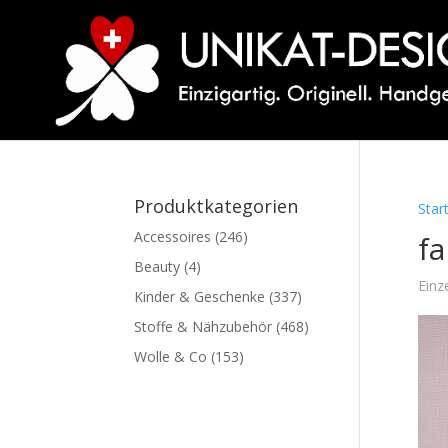
Produktkategorien
Star
Accessoires
(246)
fa
Beauty
(4)
Einz
Kinder & Geschenke
(337)
Stoffe & Nähzubehör
(468)
Wolle & Co
(153)