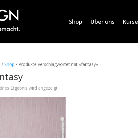
Shop
Über uns
Kurse
t
/
Shop
/ Produkte verschlagwortet mit «fantasy»
ntasy
elnes Ergebnis wird angezeigt