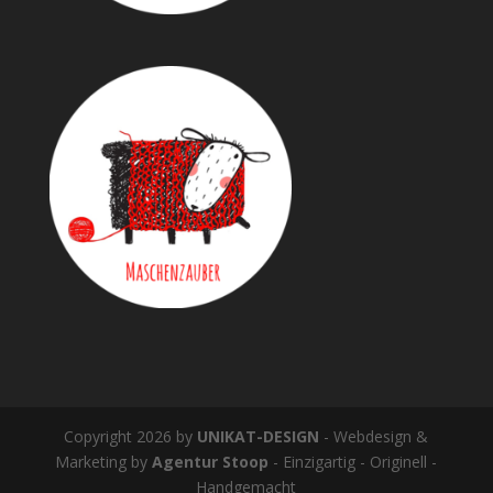
Copyright 2026 by
UNIKAT-DESIGN
- Webdesign &
Marketing by
Agentur Stoop
- Einzigartig - Originell -
Handgemacht