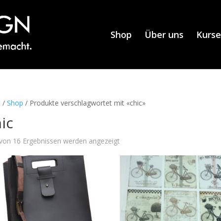
Shop
Über uns
Kurse
t
/
Shop
/ Produkte verschlagwortet mit «chic»
ic
von 16 Ergebnissen werden angezeigt