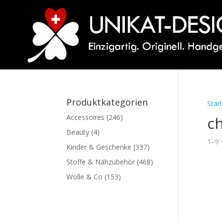
Produktkategorien
Star
Accessoires
(246)
ch
Beauty
(4)
1–9 
Kinder & Geschenke
(337)
Stoffe & Nähzubehör
(468)
Wolle & Co
(153)