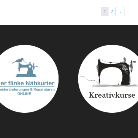
1
2
→