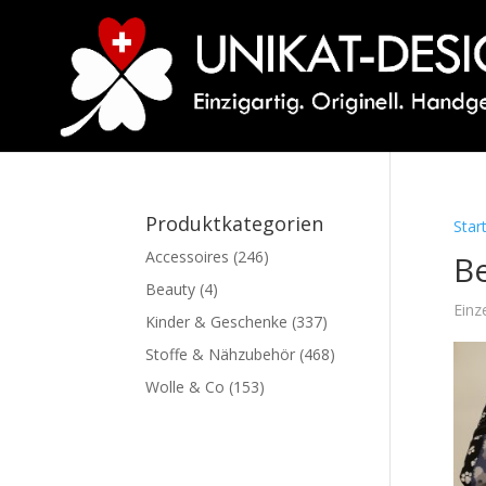
Produktkategorien
Star
Accessoires
(246)
B
Beauty
(4)
Einz
Kinder & Geschenke
(337)
Stoffe & Nähzubehör
(468)
Wolle & Co
(153)