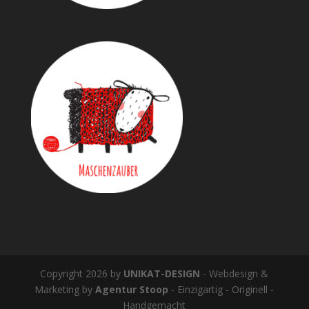
Copyright 2026 by
UNIKAT-DESIGN
- Webdesign &
Marketing by
Agentur Stoop
- Einzigartig - Originell -
Handgemacht