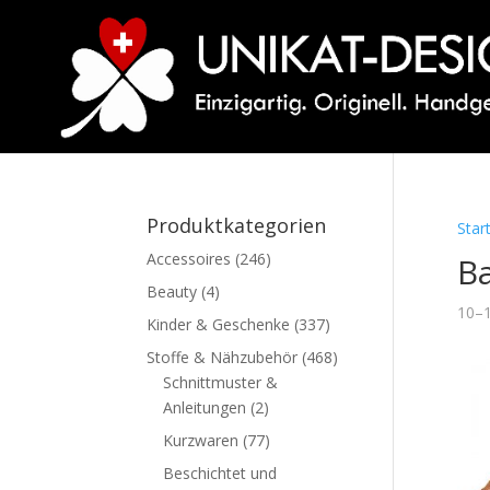
Produktkategorien
Star
Accessoires
(246)
Ba
Beauty
(4)
10–1
Kinder & Geschenke
(337)
Stoffe & Nähzubehör
(468)
Schnittmuster &
Anleitungen
(2)
Kurzwaren
(77)
Beschichtet und