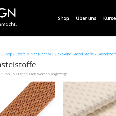
Shop
Über uns
Kurse
t
/
Shop
/
Stoffe & Nähzubehör
/
Deko-und Bastel Stoffe
/
Bastelstof
stelstoffe
5 von 15 Ergebnissen werden angezeigt