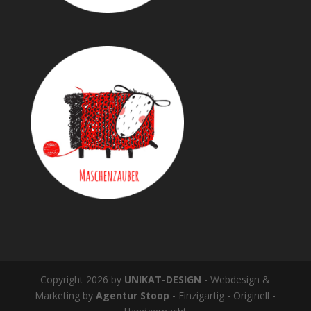
Copyright 2026 by
UNIKAT-DESIGN
- Webdesign &
Marketing by
Agentur Stoop
- Einzigartig - Originell -