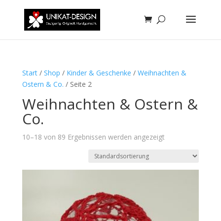
Start
/
Shop
/
Kinder & Geschenke
/
Weihnachten &
Ostern & Co.
/ Seite 2
Weihnachten & Ostern &
Co.
10–18 von 89 Ergebnissen werden angezeigt