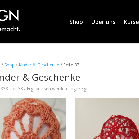
Shop
Über uns
Kurse
t
/
Shop
/
Kinder & Geschenke
/ Seite 37
inder & Geschenke
333 von 337 Ergebnissen werden angezeigt