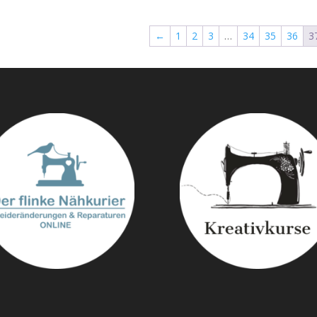
←
1
2
3
…
34
35
36
3