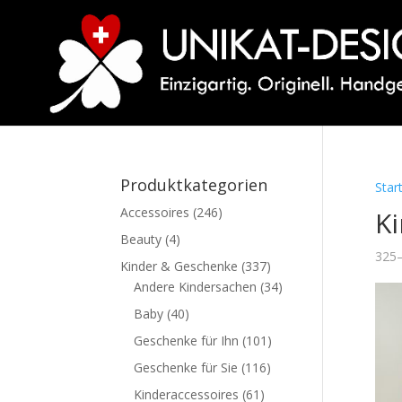
Produktkategorien
Star
Accessoires
(246)
K
Beauty
(4)
325–
Kinder & Geschenke
(337)
Andere Kindersachen
(34)
Baby
(40)
Geschenke für Ihn
(101)
Geschenke für Sie
(116)
Kinderaccessoires
(61)