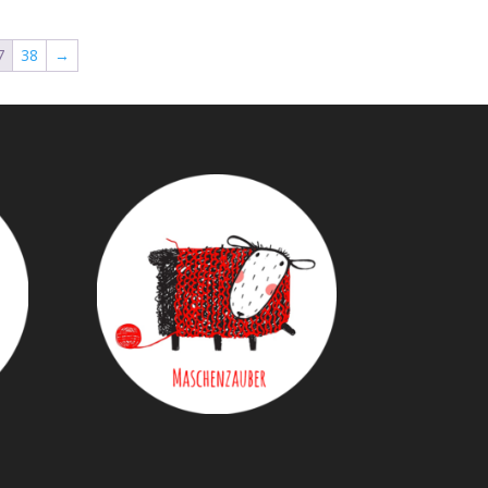
7
38
→