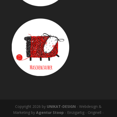
Copyright 2026 by
UNIKAT-DESIGN
- Webdesign &
Marketing by
Agentur Stoop
- Einzigartig - Originell -