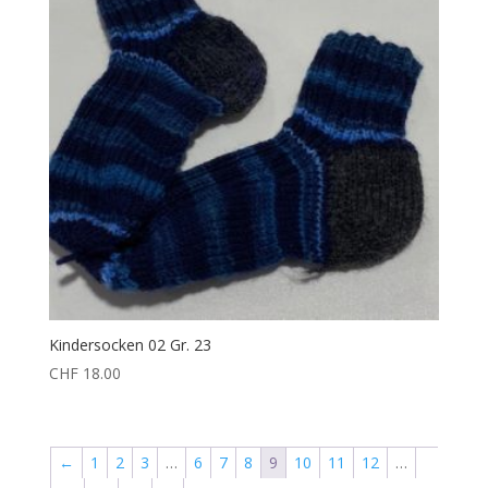
Kindersocken 02 Gr. 23
CHF
18.00
←
1
2
3
…
6
7
8
9
10
11
12
…